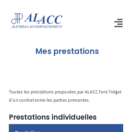
Passer
au
contenu
Tog
Nav
Accueil
Mes prestations
Accompagnement
Votre interlocuteur
Témoignages
Toutes les prestations proposées par ALACC font l’objet
d’un contrat entre les parties prenantes.
Prestations
Prestations individuelles
Contact